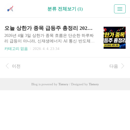
분류 전체보기 (1)
오늘 상한가 종목 급등주 총정리 2026년 4월 3일
2026년 4월 3일 상한가 종목 흐름은 단순한 하루짜
리 급등이 아니라, 신재생에너지·AI 통신·반도체가
함께 움직인 복합 상승 구조로 해석하시는 것이 중
카테고리 없음
2026. 4. 4. 23:34
요합니다. 오늘 장을 종목 하나의 급등으로만 보셨
다면 핵심을 놓치셨을 가능성이 높습니다. 실제로
는 자금이 한 테마에만 머문 것이 아니라, 관련 산
이전
다음
업으로 연쇄 확산되며 시장 주도 흐름을 만들었습
니다. 왜 오늘 상한가 흐름을 구조적으로 보셔야 할
까요?많은 투자자분들께서 상한가 종목만 빠르게
Blog is powered by
Tistory
/ Designed by
Tistory
확인하고 끝내시는 경우가 많습니다. 하지만 실제
수익은 이미 오른 종목을 뒤늦게 추격하는 데서 나
오기보다, 왜 올랐는지와 다음으로 어디까지 확산
될지를 읽는 과정에서 만들어집니다.2026년 4월 3
일 시장은 그 점이 특히 분명했습니다. 태양광과 에
너지 소재가 강하게 출발..