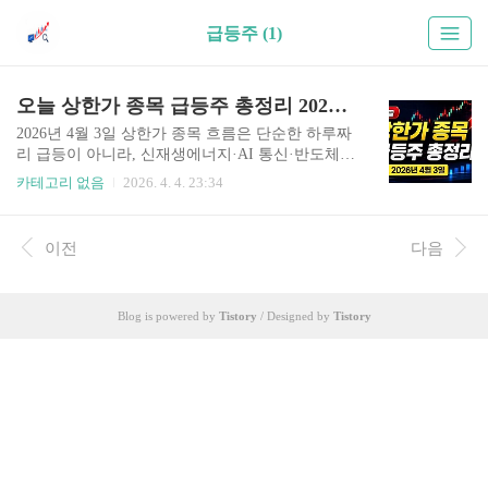
급등주 (1)
오늘 상한가 종목 급등주 총정리 2026년 4월 3일
2026년 4월 3일 상한가 종목 흐름은 단순한 하루짜
리 급등이 아니라, 신재생에너지·AI 통신·반도체가
함께 움직인 복합 상승 구조로 해석하시는 것이 중
카테고리 없음
2026. 4. 4. 23:34
요합니다. 오늘 장을 종목 하나의 급등으로만 보셨
다면 핵심을 놓치셨을 가능성이 높습니다. 실제로
는 자금이 한 테마에만 머문 것이 아니라, 관련 산
이전
다음
업으로 연쇄 확산되며 시장 주도 흐름을 만들었습
니다. 왜 오늘 상한가 흐름을 구조적으로 보셔야 할
까요?많은 투자자분들께서 상한가 종목만 빠르게
Blog is powered by
Tistory
/ Designed by
Tistory
확인하고 끝내시는 경우가 많습니다. 하지만 실제
수익은 이미 오른 종목을 뒤늦게 추격하는 데서 나
오기보다, 왜 올랐는지와 다음으로 어디까지 확산
될지를 읽는 과정에서 만들어집니다.2026년 4월 3
일 시장은 그 점이 특히 분명했습니다. 태양광과 에
너지 소재가 강하게 출발..