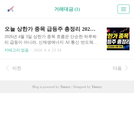
거래대금 (1)
오늘 상한가 종목 급등주 총정리 2026년 4월 3일
2026년 4월 3일 상한가 종목 흐름은 단순한 하루짜
리 급등이 아니라, 신재생에너지·AI 통신·반도체가
함께 움직인 복합 상승 구조로 해석하시는 것이 중
카테고리 없음
2026. 4. 4. 23:34
요합니다. 오늘 장을 종목 하나의 급등으로만 보셨
다면 핵심을 놓치셨을 가능성이 높습니다. 실제로
는 자금이 한 테마에만 머문 것이 아니라, 관련 산
이전
다음
업으로 연쇄 확산되며 시장 주도 흐름을 만들었습
니다. 왜 오늘 상한가 흐름을 구조적으로 보셔야 할
까요?많은 투자자분들께서 상한가 종목만 빠르게
Blog is powered by
Tistory
/ Designed by
Tistory
확인하고 끝내시는 경우가 많습니다. 하지만 실제
수익은 이미 오른 종목을 뒤늦게 추격하는 데서 나
오기보다, 왜 올랐는지와 다음으로 어디까지 확산
될지를 읽는 과정에서 만들어집니다.2026년 4월 3
일 시장은 그 점이 특히 분명했습니다. 태양광과 에
너지 소재가 강하게 출발..