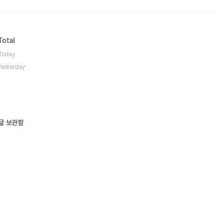
Total
Today
Yesterday
글 보관함