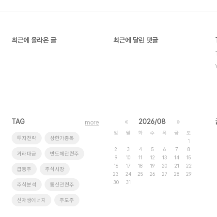
최근에 올라온 글
최근에 달린 댓글
TAG
«
2026/08
»
more
일
월
화
수
목
금
토
투자전략
상한가종목
1
2
3
4
5
6
7
8
거래대금
반도체관련주
9
10
11
12
13
14
15
16
17
18
19
20
21
22
급등주
주식시장
23
24
25
26
27
28
29
30
31
주식분석
통신관련주
신재생에너지
주도주